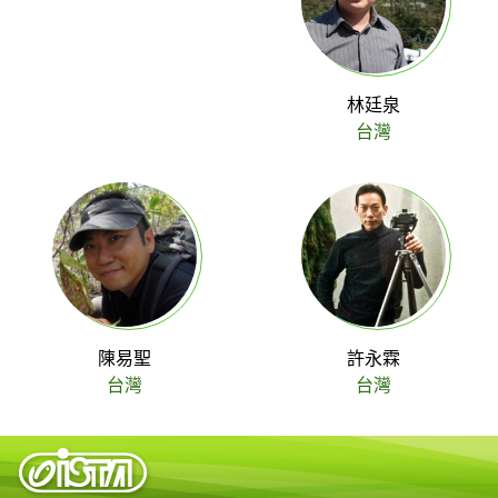
林廷泉
台灣
陳易聖
許永霖
台灣
台灣