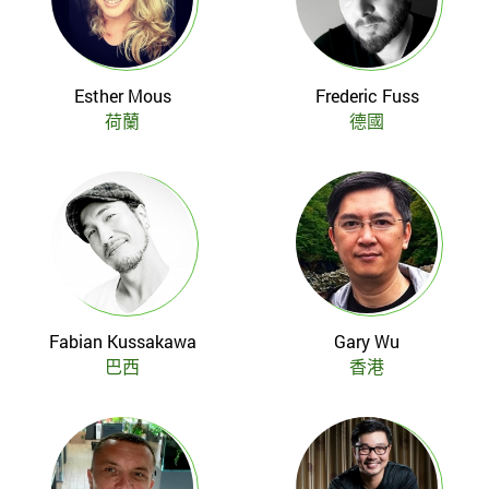
Esther Mous
Frederic Fuss
荷蘭
德國
Fabian Kussakawa
Gary Wu
巴西
香港